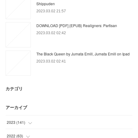
Shippuden
2023.03.02 21:57
DOWNLOAD [PDF] {EPUB} Realigners: Partisan
2023.03.02 02:42
The Black Queen by Jumata Emill, Jumata Emill on Ipad
2023.03.02 02:41
カテゴリ
アーカイブ
2023
(
141
)
(
9
)
2022
(
63
)