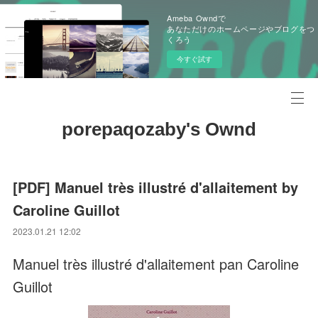
Ameba Owndで
あなただけのホームページやブログをつ
くろう
今すぐ試す
porepaqozaby's Ownd
[PDF] Manuel très illustré d'allaitement by
Caroline Guillot
2023.01.21 12:02
Manuel très illustré d'allaitement pan Caroline
Guillot