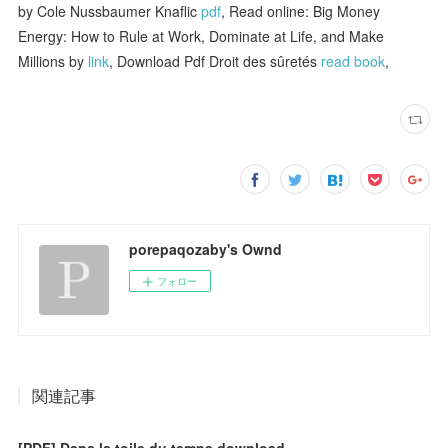
by Cole Nussbaumer Knaflic
pdf
, Read online: Big Money
Energy: How to Rule at Work, Dominate at Life, and Make
Millions by
link
, Download Pdf Droit des sûretés
read book
,
porepaqozaby's Ownd
フォロー
関連記事
[PDF] Dans la toile du temps download